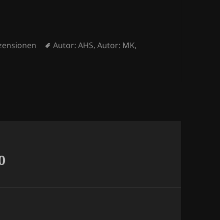
Schlagwörter
zensionen
Autor: AHS
,
Autor: MK
,
0