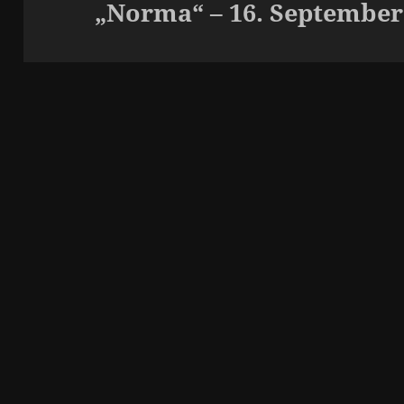
„Norma“ – 16. September
Nächster
Beitrag: