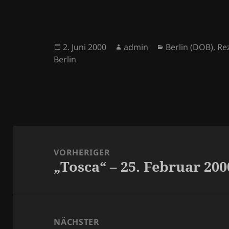
Veröffentlicht
Autor
Kategorien
2. Juni 2000
admin
Berlin (DOB)
,
Re
am
Berlin
Beitragsnavigation
VORHERIGER
„Tosca“ – 25. Februar 200
Vorheriger
Beitrag:
NÄCHSTER