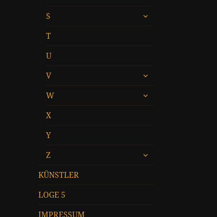
öffnen
untermenü
S
öffnen
T
U
untermenü
V
öffnen
untermenü
W
öffnen
X
Y
untermenü
Z
öffnen
KÜNSTLER
LOGE 5
IMPRESSUM