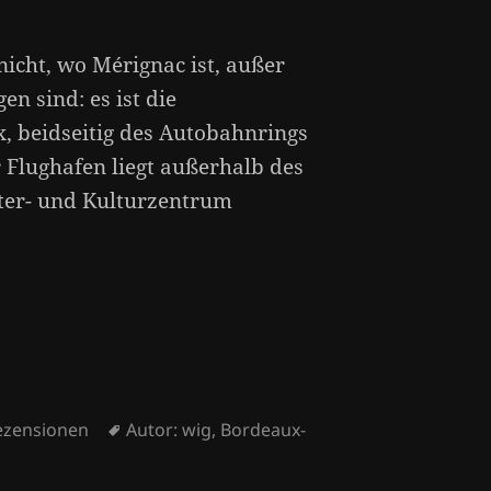
nicht, wo Mérignac ist, außer
n sind: es ist die
, beidseitig des Autobahnrings
 Flughafen liegt außerhalb des
ater- und Kulturzentrum
Schlagwörter
ezensionen
Autor: wig
,
Bordeaux-