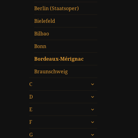
Berlin (Staatsoper)
Bielefeld
Bilbao
Bonn
Bordeaux-Mérignac
Braunschweig
untermenü
C
öffnen
untermenü
D
öffnen
untermenü
E
öffnen
untermenü
F
öffnen
untermenü
G