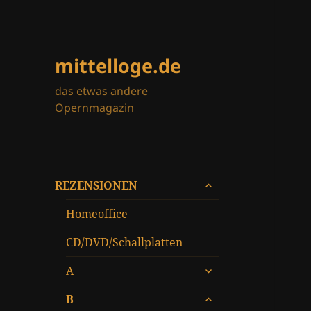
mittelloge.de
das etwas andere
Opernmagazin
untermenü
REZENSIONEN
öffnen
Homeoffice
CD/DVD/Schallplatten
untermenü
A
öffnen
untermenü
B
öffnen