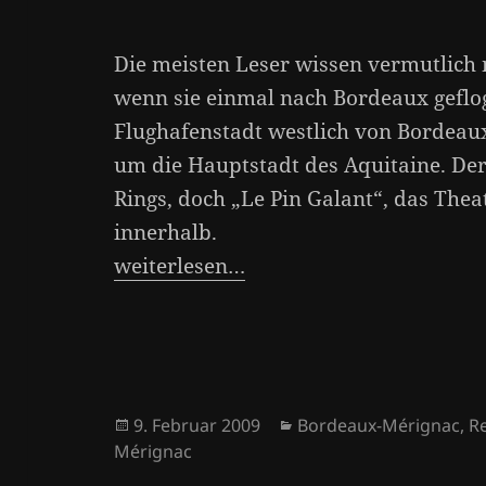
Die meisten Leser wissen vermutlich 
wenn sie einmal nach Bordeaux gefloge
Flughafenstadt westlich von Bordeaux
um die Hauptstadt des Aquitaine. Der
Rings, doch „Le Pin Galant“, das The
innerhalb.
weiterlesen…
Veröffentlicht
Kategorien
9. Februar 2009
Bordeaux-Mérignac
,
R
am
Mérignac