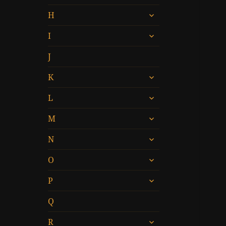
öffnen
untermenü
H
öffnen
untermenü
I
öffnen
J
untermenü
K
öffnen
untermenü
L
öffnen
untermenü
M
öffnen
untermenü
N
öffnen
untermenü
O
öffnen
untermenü
P
öffnen
Q
untermenü
R