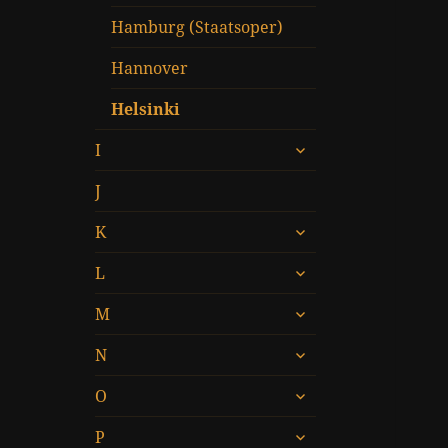
Hamburg (Staatsoper)
Hannover
Helsinki
untermenü
I
öffnen
J
untermenü
K
öffnen
untermenü
L
öffnen
untermenü
M
öffnen
untermenü
N
öffnen
untermenü
O
öffnen
untermenü
P