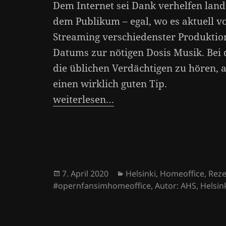
Dem Internet sei Dank verhelfen lan
dem Publikum – egal, wo es aktuell vo
Streaming verschiedenster Produktio
Datums zur nötigen Dosis Musik. Bei
die üblichen Verdächtigen zu höre
einen wirklich guten Tip.
weiterlesen…
Veröffentlicht
Kategorien
7. April 2020
Helsinki
,
Homeoffice
,
Rez
am
#opernfansimhomeoffice
,
Autor: AHS
,
Helsin