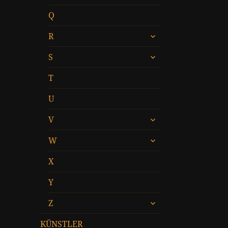
öffnen
Q
untermenü
R
öffnen
untermenü
S
öffnen
T
U
untermenü
V
öffnen
untermenü
W
öffnen
X
Y
untermenü
Z
öffnen
KÜNSTLER