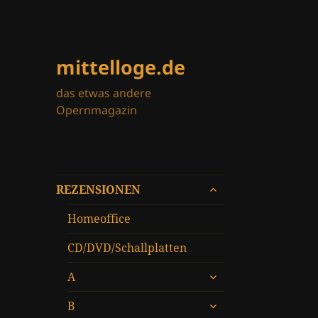
mittelloge.de
das etwas andere
Opernmagazin
untermenü
REZENSIONEN
öffnen
Homeoffice
CD/DVD/Schallplatten
untermenü
A
öffnen
untermenü
B
öffnen