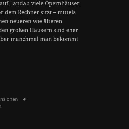
dauf, landab viele Opernhäuser
r dem Rechner sitzt – mittels
nen neueren wie älteren
 den großen Häusern sind eher
n, aber manchmal man bekommt
Schlagwörter
ensionen
ki