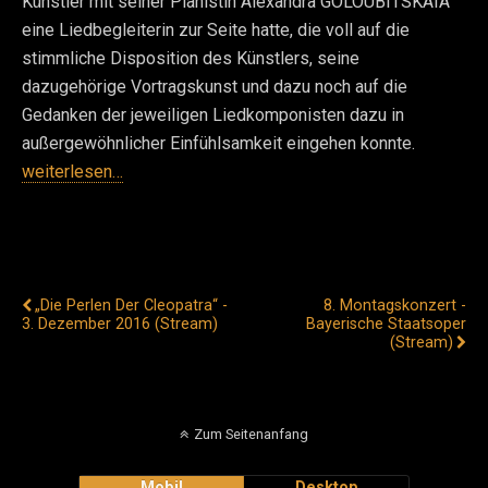
Künstler mit seiner Pianistin Alexandra GOLOUBITSKAIA
eine Liedbegleiterin zur Seite hatte, die voll auf die
stimmliche Disposition des Künstlers, seine
dazugehörige Vortragskunst und dazu noch auf die
Gedanken der jeweiligen Liedkomponisten dazu in
außergewöhnlicher Einfühlsamkeit eingehen konnte.
weiterlesen…
Vorheriger Beitrag
Nächster Beitrag
„Die Perlen Der Cleopatra“ -
8. Montagskonzert -
3. Dezember 2016 (Stream)
Bayerische Staatsoper
(Stream)
Zum Seitenanfang
Mobil
Desktop