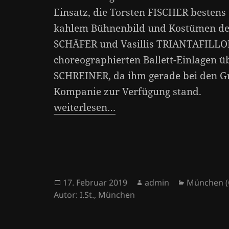
Einsatz, die Torsten FISCHER bestens
kahlem Bühnenbild und Kostümen der 
SCHÄFER und Vasillis TRIANTAFILLO
choreographierten Ballett-Einlagen 
SCHREINER, da ihm gerade bei den Gr
Kompanie zur Verfügung stand.
weiterlesen…
Veröffentlicht
Autor
Kategorie
17. Februar 2019
admin
München (G
am
Autor: I.St.
,
München