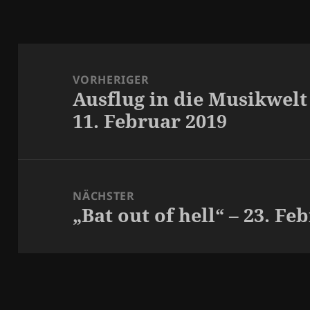
Beitragsnavigation
VORHERIGER
Ausflug in die Musikwelt
Vorheriger
11. Februar 2019
Beitrag:
NÄCHSTER
„Bat out of hell“ – 23. Fe
Nächster
Beitrag: