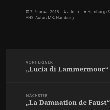
Veröffentlicht
Autor
Kategorien
7. Februar 2015
admin
Hamburg (S
am
AHS
,
Autor: MK
,
Hamburg
Beitragsnavigation
VORHERIGER
„Lucia di Lammermoor“ –
Vorheriger
Beitrag:
NÄCHSTER
„La Damnation de Faust“ 
Nächster
Beitrag: