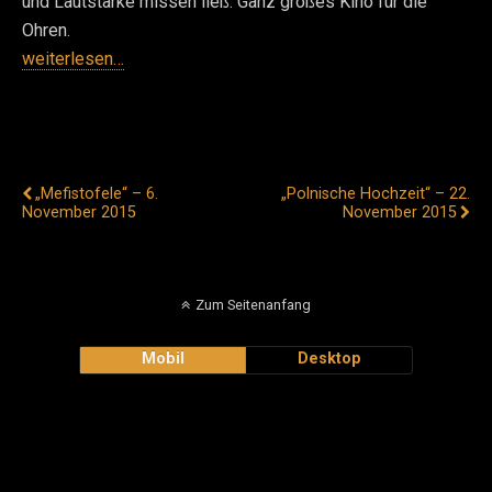
und Lautstärke missen ließ. Ganz großes Kino für die
Ohren.
weiterlesen…
Vorheriger Beitrag
Nächster Beitrag
„Mefistofele“ – 6.
„Polnische Hochzeit“ – 22.
November 2015
November 2015
Zum Seitenanfang
Mobil
Desktop