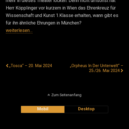
mehr in dieses Theater locken. Denn nicht umsonst hat
Herr Köpplinger vor kurzem in Wien das Ehrenkreuz für
Wissenschaft und Kunst 1.Klasse erhalten, wann gibt es
für ihn ähnliche Ehrungen in München?
weiterlesen…
Vorheriger Beitrag
Nächster Beitrag
„Tosca“ – 20. Mai 2024
„Orpheus In Der Unterwelt“ –
25./26. Mai 2024
Zum Seitenanfang
Mobil
Desktop