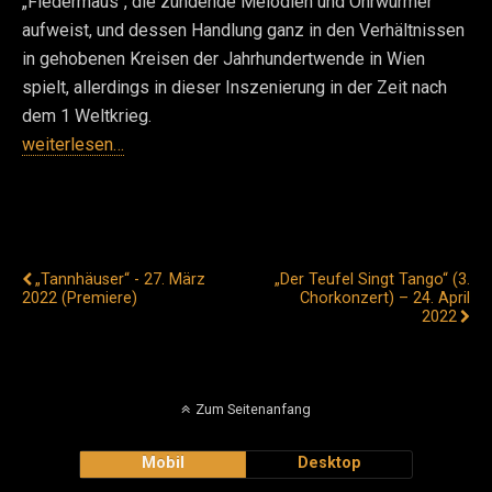
„Fledermaus“, die zündende Melodien und Ohrwürmer
aufweist, und dessen Handlung ganz in den Verhältnissen
in gehobenen Kreisen der Jahrhundertwende in Wien
spielt, allerdings in dieser Inszenierung in der Zeit nach
dem 1 Weltkrieg.
weiterlesen…
Vorheriger Beitrag
Nächster Beitrag
„Tannhäuser“ - 27. März
„Der Teufel Singt Tango“ (3.
2022 (Premiere)
Chorkonzert) – 24. April
2022
Zum Seitenanfang
Mobil
Desktop