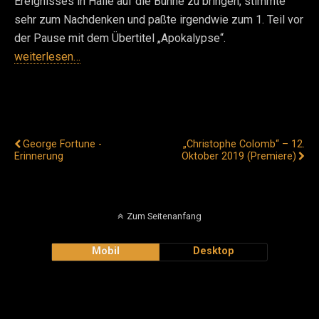
Ereignisses in Halle auf die Bühne zu bringen, stimmte
sehr zum Nachdenken und paßte irgendwie zum 1. Teil vor
der Pause mit dem Übertitel „Apokalypse“.
weiterlesen…
Vorheriger Beitrag
Nächster Beitrag
George Fortune -
„Christophe Colomb“ – 12.
Erinnerung
Oktober 2019 (Premiere)
Zum Seitenanfang
Mobil
Desktop