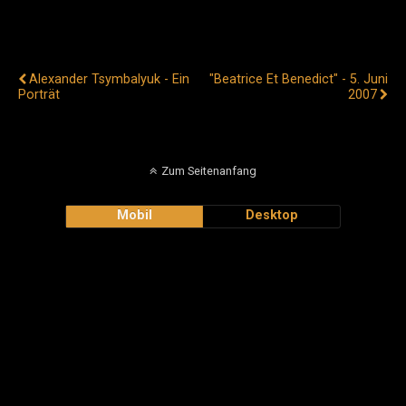
Vorheriger Beitrag
Nächster Beitrag
Alexander Tsymbalyuk - Ein
"Beatrice Et Benedict" - 5. Juni
Porträt
2007
Zum Seitenanfang
Mobil
Desktop