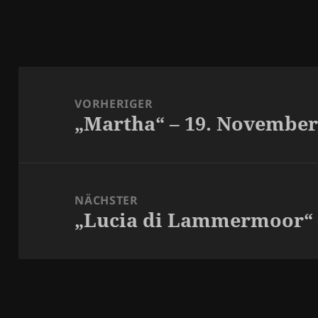
Beitragsnavigation
VORHERIGER
„Martha“ – 19. November
Vorheriger
Beitrag:
NÄCHSTER
„Lucia di Lammermoor“ 
Nächster
Beitrag: