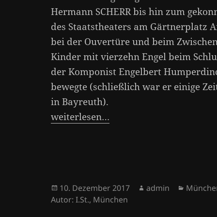
Hermann SCHERR bis hin zum gekonnt
des Staatstheaters am Gärtnerplatz
bei der Ouvertüre und beim Zwischen
Kinder mit vierzehn Engel beim Schluß
der Komponist Engelbert Humperdinc
bewegte (schließlich war er einige Ze
in Bayreuth).
weiterlesen…
Veröffentlicht
Autor
Kategor
10. Dezember 2017
admin
München
am
Autor: I.St.
,
München