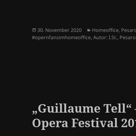
Veröffentlicht
Kategorien
30. November 2020
Homeoffice
,
Pesar
am
#opernfansimhomeoffice
,
Autor: I.St.
,
Pesaro
„Guillaume Tell“ 
Opera Festival 2