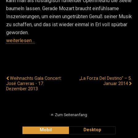
kann man als nostalgisch fühlender Opernfreund die Seele
baumeln lassen. Gerade Mozart braucht einfühlsame
Inszenierungen, um einen ungetrübten Genuß seiner Musik
zu schaffen, und das ist wieder einmal in Erl voll spürbar
geworden.
weiterlesen…
Vorheriger Beitrag
Nächster Beitrag
Weihnachts Gala Concert:
„La Forza Del Destino“ – 5.
José Carreras - 17.
Januar 2014
Dezember 2013
Zum Seitenanfang
Mobil
Desktop