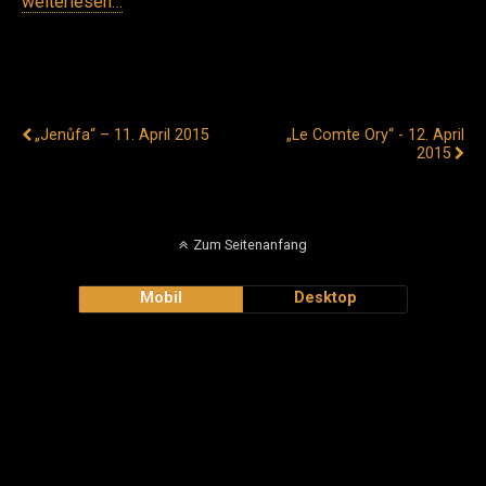
weiterlesen…
Vorheriger Beitrag
Nächster Beitrag
„Jenůfa“ – 11. April 2015
„Le Comte Ory“ - 12. April
2015
Zum Seitenanfang
Mobil
Desktop