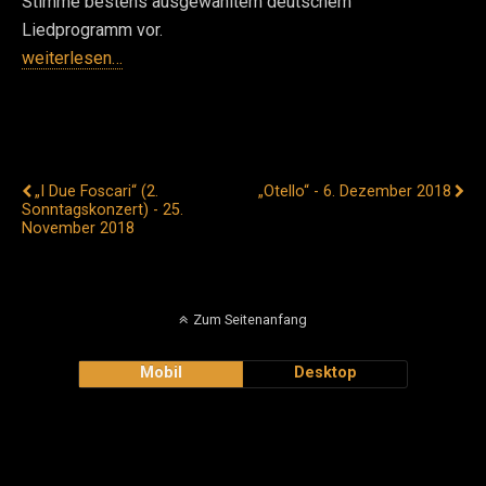
Stimme bestens ausgewähltem deutschem
Liedprogramm vor.
weiterlesen…
Vorheriger Beitrag
Nächster Beitrag
„I Due Foscari“ (2.
„Otello“ - 6. Dezember 2018
Sonntagskonzert) - 25.
November 2018
Zum Seitenanfang
Mobil
Desktop