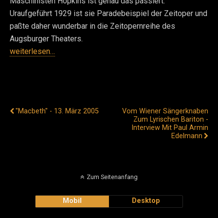
Maschinisten Hopkins ist genau das passiert.
Uraufgeführt 1929 ist sie Paradebeispiel der Zeitoper und
paßte daher wunderbar in die Zeitopernreihe des
Augsburger Theaters.
weiterlesen…
Vorheriger Beitrag
Nächster Beitrag
"Macbeth" - 13. März 2005
Vom Wiener Sängerknaben
Zum Lyrischen Bariton -
Interview Mit Paul Armin
Edelmann
Zum Seitenanfang
Mobil
Desktop