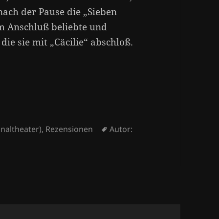
nach der Pause die „Sieben
m Anschluß beliebte und
die sie mit „Cäcilie“ abschloß.
Schlagwörter
naltheater)
,
Rezensionen
Autor: