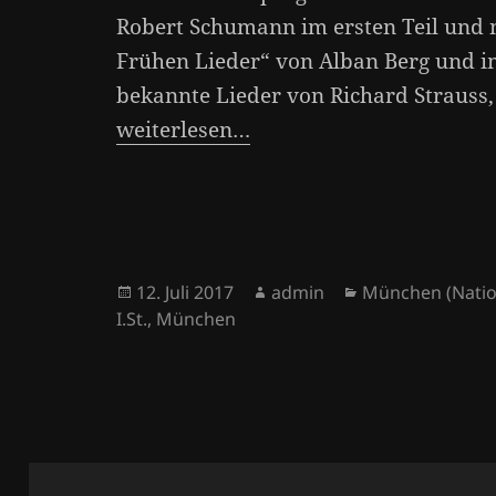
Robert Schumann im ersten Teil und 
Frühen Lieder“ von Alban Berg und i
bekannte Lieder von Richard Strauss, 
weiterlesen…
Veröffentlicht
Autor
Kategorien
12. Juli 2017
admin
München (Natio
am
I.St.
,
München
Beitragsnavigation