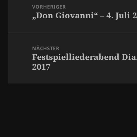
VORHERIGER
„Don Giovanni“ – 4. Juli 
Vorheriger
Beitrag:
NÄCHSTER
Festspielliederabend Dia
Nächster
2017
Beitrag: