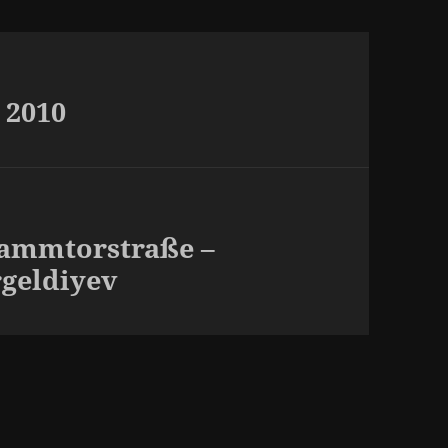
i 2010
Dammtorstraße –
rgeldiyev