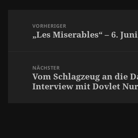
Beitragsnavigation
VORHERIGER
„Les Miserables“ – 6. Jun
Vorheriger
Beitrag:
NÄCHSTER
Vom Schlagzeug an die 
Nächster
Interview mit Dovlet Nu
Beitrag: