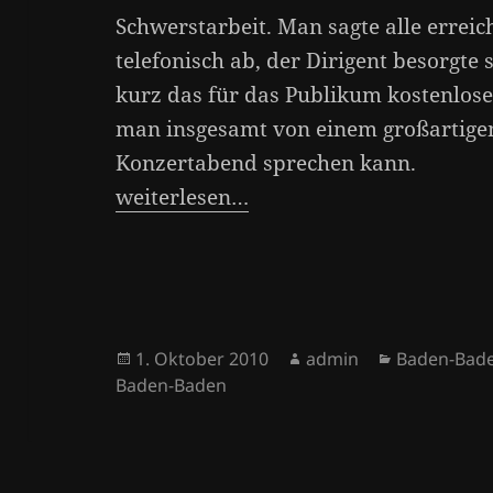
Schwerstarbeit. Man sagte alle errei
telefonisch ab, der Dirigent besorgte
kurz das für das Publikum kostenlo
man insgesamt von einem großartige
Konzertabend sprechen kann.
weiterlesen…
Veröffentlicht
Autor
Kategorien
1. Oktober 2010
admin
Baden-Bad
am
Baden-Baden