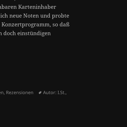
chbaren Karteninhaber
 sich neue Noten und probte
se Konzertprogramm, so daß
n doch einstündigen
Schlagwörter
en
,
Rezensionen
Autor: I.St.
,