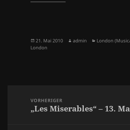
Veröffentlicht
Autor
Kategorien
21. Mai 2010
admin
London (Musica
am
London
Beitragsnavigation
VORHERIGER
„Les Miserables“ – 13. Ma
Vorheriger
Beitrag: