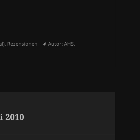
Schlagwörter
l)
,
Rezensionen
Autor: AHS
,
i 2010