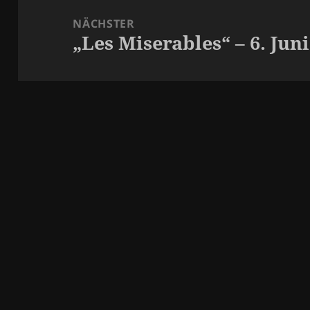
NÄCHSTER
„Les Miserables“ – 6. Jun
Nächster
Beitrag: