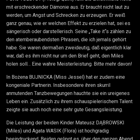
mit erschreckender Dämonie aus. Er braucht nicht laut zu
werden, um Angst und Schrecken zu erzeugen. Er weiß
ganz genau, wie er welchen Effekt zu erzielen hat, sei es
sängerisch oder darstellerisch. Seine „Take it“s zählen zu
den atemberaubendsten Phrasen, die ich jemals gehört
habe. Sie waren dermaßen zweideutig, daß eigentlich klar
war, daß es ihm nicht nur um den Brief geht, den Miles
holen soll… Eine wahre Meisterleistung. Bitte mehr davon!
In Bożena BUJNICKA (Miss Jessel) hat er zudem eine
kongeniale Partnerin. Insbesondere ihren skurril
anmutenden Tanzbewegungen hauchte sie ein ureigenes
Leben ein. Zusätzlich zu ihrem schauspielerischem Talent
zeigte sie auch noch eine sehr gute Gesangsleistung.
Die Leistung der beiden Kinder Mateusz DĄBROWSKI
(Miles) und Agata WASIK (Flora) ist hochgradig
beeindruckend. Beiden gelingt es, über den ganzen Abend