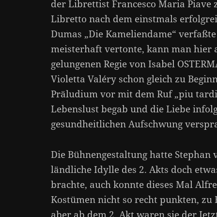
der Librettist Francesco Maria Piave 
Libretto nach dem einstmals erfolgre
Dumas „Die Kameliendame“ verfaßte 
meisterhaft vertonte, kann man hier 
gelungenen Regie von Isabel OSTERMA
Violetta Valéry schon gleich zu Begi
Präludium vor mit dem Ruf „piu tardi“,
Lebenslust begab und die Liebe infol
gesundheitlichen Aufschwung verspr
Die Bühnengestaltung hatte Stephan 
ländliche Idylle des 2. Akts doch etw
brachte, auch konnte dieses Mal Al
Kostümen nicht so recht punkten, zu B
aber ab dem 2. Akt waren sie der Jetz