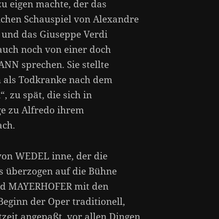
zu eigen machte, der das
ichen Schauspiel von Alexandre
und das Giuseppe Verdi
auch noch von einer doch
NN sprechen. Sie stellte
nn als Todkranke nach dem
 zu spät, die sich in
ge zu Alfredo ihrem
ach.
von WEDEL inne, der die
as überzogen auf die Bühne
fred MAYERHOFER mit den
eginn der Oper traditionell,
tzeit angepaßt, vor allen Dingen