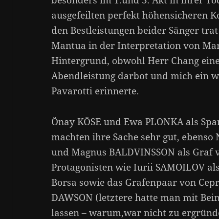
besonders im 1.und 3. Akt in ihrer To
ausgefeilten perfekt höhensicheren Ko
den Bestleistungen beider Sänger trat
Mantua in der Interpretation von M
Hintergrund, obwohl Herr Chang eine
Abendleistung darbot und mich ein w
Pavarotti erinnerte.
Önay KÖSE und Ewa PLONKA als Spar
machten ihre Sache sehr gut, ebens
und Magnus BALDVINSSON als Graf v
Protagonisten wie Iurii SAMOILOV a
Borsa sowie das Grafenpaar von Cep
DAWSON (letztere hatte man mit Bein
lassen – warum,war nicht zu ergründe