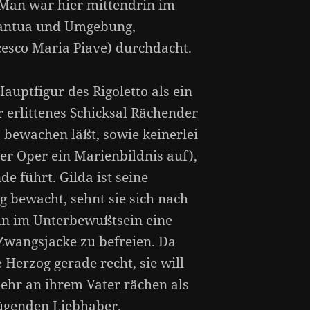
an war hier mittendrin im
antua und Umgebung,
cesco Maria Piave) durchdacht.
Hauptfigur des Rigoletto als ein
r erlittenes Schicksal Rächender
 bewachen läßt, sowie keinerlei
der Oper ein Marienbildnis auf),
e führt. Gilda ist seine
g bewacht, sehnt sie sich nach
tin im Unterbewußtsein eine
 Zwangsjacke zu befreien. Da
 Herzog gerade recht, sie will
ehr an ihrem Vater rächen als
rügenden Liebhaber.