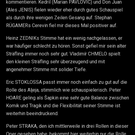
kommentieren. Kedril (Marian PAVLOVIC) und Don Juan
(Ales JENIS) fielen wieder eher durch gutes Schauspiel
als durch ihre wenigen Zeilen Gesang auf. Stephan
RÜGAMERs Cerevin fiel mir dieses Mal positiver auf.
Heinz ZEDNIKs Stimme hat ein wenig nachgelassen, er
war häufiger schlecht zu hören. Sonst gefiel mir sein alter
Sträfling immer noch sehr gut. Vladimír CHMELO spielt
den kleinen Sträfling sehr überzeugend und mit
angenehmer Stimme mit solider Tiefe.
Eric STOKLOSSA passt immer noch einfach zu gut auf die
Rolle des Aljeja, stimmlich wie schauspielerisch. Peter
HOARE geling als Šapkin eine sehr gute Balance zwischen
Komik und Tragik und die Flexibilität seiner Stimme ist
weiterhin beeindruckend.
Peter STRAKA, den ich mittlerweile in drei Rollen in dieser
Oper gesehen habe, bekommt hier weiterhin nur die Rolle